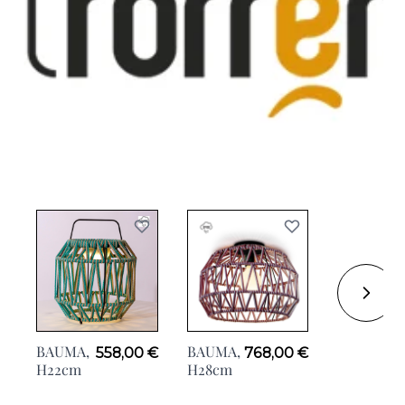
BAUMA,
BAUMA,
558,00 €
768,00 €
BAUMA,
2
H22cm
H28cm
Sur
Pieds