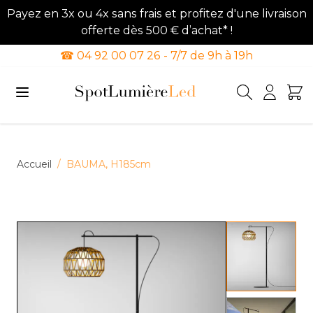
Payez en 3x ou 4x sans frais et profitez d'une livraison
offerte dès 500 € d’achat* !
☎ 04 92 00 07 26 - 7/7 de 9h à 19h
Allez au contenu
Accueil
/
BAUMA, H185cm
View lar
View lar