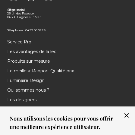
FACEBOOK
INSTAGRAM
LINKEDIN
Siège social
29 ch des Roseaux
06800 Cagnes sur Mer
Téléphone : 04.92.00.07.26
Service Pro
Les avantages de la led
Produits sur mesure
Le meilleur Rapport Qualité prix
Luminaire Design
Qui sommes nous ?
Les designers
Les marques
Nous utilisons les cookies pour vous offrir
Nos réalisations
une meilleure expérience utilisateur.
Nos Clients