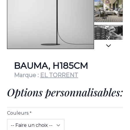
View lar
View lar
BAUMA, H185CM
Marque :
EL TORRENT
Options personnalisables:
Couleurs
*