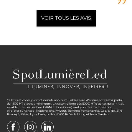
VOIR TOUS LES AVIS
* Offres et codes promotionnels non cumulables avec d'autres offres et à partir
de 150€ HT d'achat minimum. Livraison offerte dès 500€ HT d'achat (prix initial,
valable uniquement en FRANCE hors Corse) sauf pour les marques non
éligibles suivantes : Masiero, Btc, Myyour, Bomma FontanaArte, Zad, Slide, BPS
Koncept, Vibia, Lyxo, Dark, Lodes, JSPR, Ks Verlichting et New Garden.