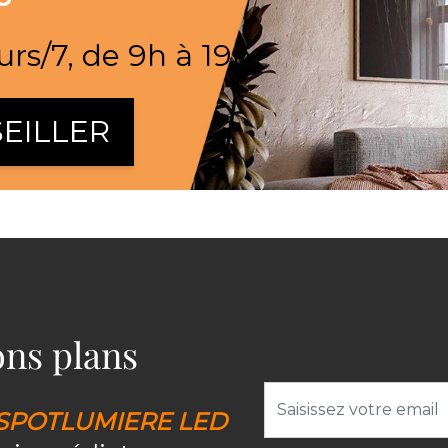
urs/7, de 9h à 19h
EILLER
bons plans
Adresse email
SPOTLUMIERE LED