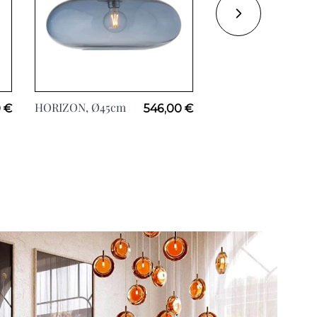
HORIZON, Ø45cm
LUTE, H70cm
 €
546,00 €