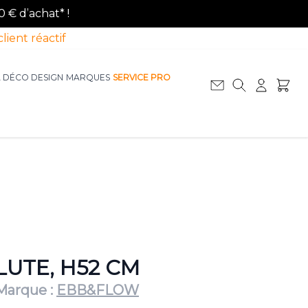
0 € d’achat* !
client réactif
A DÉCO DESIGN
MARQUES
SERVICE PRO
Afficher le sous-menu pour la catégorie La D
Afficher le sous-menu pour la catégorie Le Mobilier
LUTE, H52 CM
Marque :
EBB&FLOW