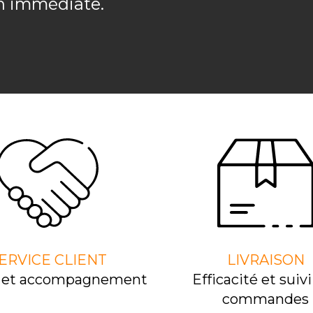
on immédiate.
ERVICE CLIENT
LIVRAISON
l et accompagnement
Efﬁcacité et suivi
commandes