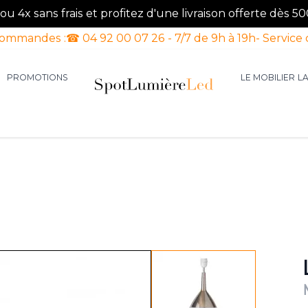
u 4x sans frais et profitez d'une livraison offerte dès 50
commandes :
☎ 04 92 00 07 26 - 7/7 de 9h à 19h
- Service 
PROMOTIONS
LE MOBILIER
L
aires d'intérieur
our la catégorie Luminaires d'extérieur
le sous-menu pour la catégorie Luminaires Luxe
View larger image