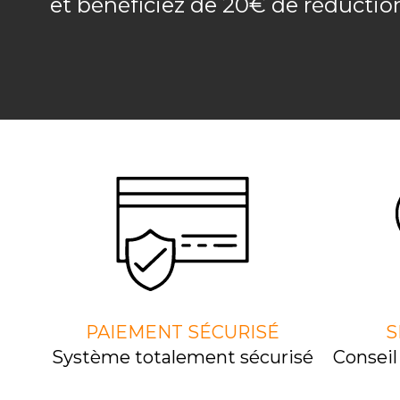
et bénéficiez de 20€ de réducti
PAIEMENT SÉCURISÉ
S
Système totalement sécurisé
Consei