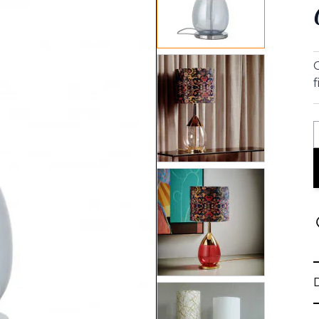
View larger image
f
View larger image
View larger image