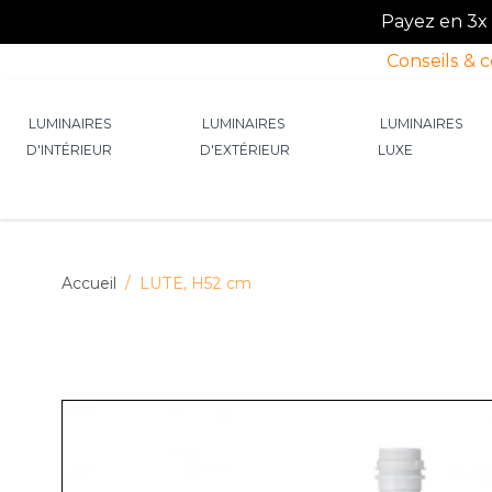
Payez en 3x o
Conseils & 
Allez au contenu
LUMINAIRES
LUMINAIRES
LUMINAIRES
D'INTÉRIEUR
D'EXTÉRIEUR
LUXE
Afficher le sous-menu pour la catégorie Lumin
Afficher le sous-menu p
Afficher 
Accueil
/
LUTE, H52 cm