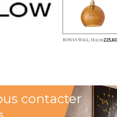
ROWAN WALL, H15cm
View larger image
225,60
View larger image
ous contacter
6