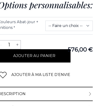
Options personnalisables:
Couleurs Abat-jour +
initions
*
Quantité
-
1
+
576,00 €
AJOUTER AU PANIER
AJOUTER À MA LISTE D’ENVIE
DESCRIPTION