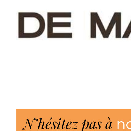
N’hésitez pas à
n