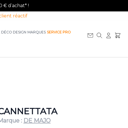
0 € d’achat* !
client réactif
A DÉCO DESIGN
MARQUES
SERVICE PRO
Afficher le sous-menu pour la catégorie La D
Afficher le sous-menu pour la catégorie Le Mobilier
CANNETTATA
Marque :
DE MAJO