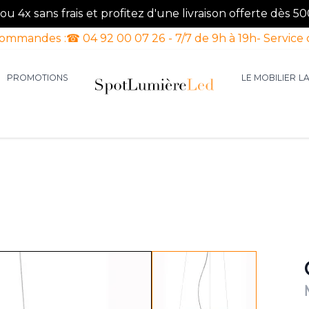
u 4x sans frais et profitez d'une livraison offerte dès 50
commandes :
☎ 04 92 00 07 26 - 7/7 de 9h à 19h
- Service 
PROMOTIONS
LE MOBILIER
L
aires d'intérieur
our la catégorie Luminaires d'extérieur
le sous-menu pour la catégorie Luminaires Luxe
View larger image