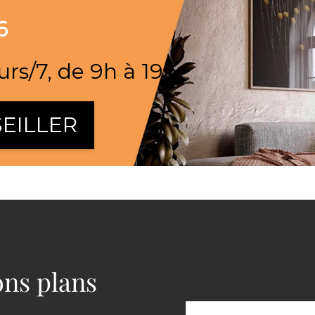
6
urs/7, de 9h à 19h
EILLER
bons plans
Adresse email