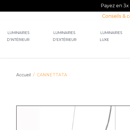
Payez en 3x o
Conseils & 
Allez au contenu
LUMINAIRES
LUMINAIRES
LUMINAIRES
D'INTÉRIEUR
D'EXTÉRIEUR
LUXE
Afficher le sous-menu pour la catégorie Lumin
Afficher le sous-menu p
Afficher 
Accueil
/
CANNETTATA