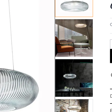
View larger image
View larger image
View larger image