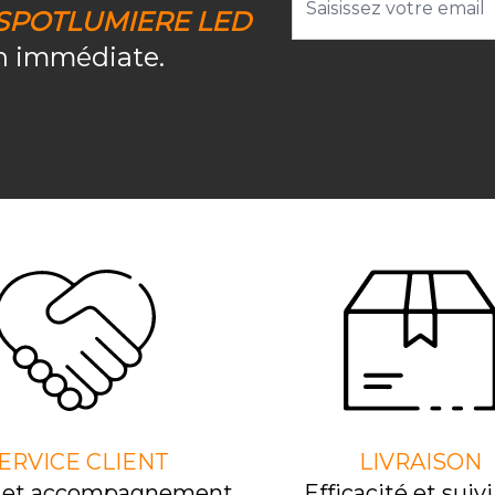
SPOTLUMIERE LED
on immédiate.
ERVICE CLIENT
LIVRAISON
l et accompagnement
Efﬁcacité et suivi