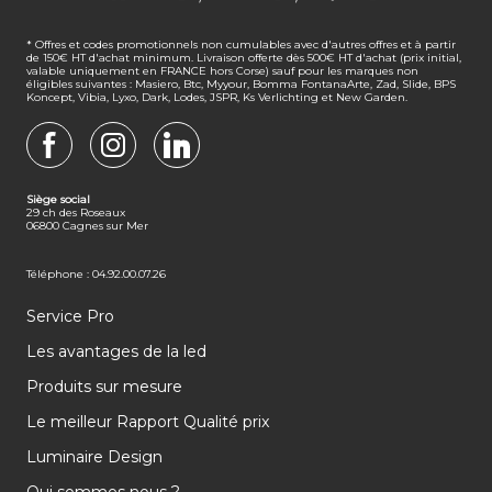
* Offres et codes promotionnels non cumulables avec d'autres offres et à partir
de 150€ HT d'achat minimum. Livraison offerte dès 500€ HT d'achat (prix initial,
valable uniquement en FRANCE hors Corse) sauf pour les marques non
éligibles suivantes : Masiero, Btc, Myyour, Bomma FontanaArte, Zad, Slide, BPS
Koncept, Vibia, Lyxo, Dark, Lodes, JSPR, Ks Verlichting et New Garden.
FACEBOOK
INSTAGRAM
LINKEDIN
Siège social
29 ch des Roseaux
06800 Cagnes sur Mer
Téléphone : 04.92.00.07.26
Service Pro
Les avantages de la led
Produits sur mesure
Le meilleur Rapport Qualité prix
Luminaire Design
Qui sommes nous ?