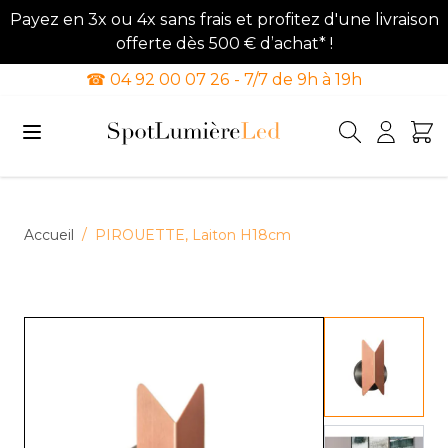
Payez en 3x ou 4x sans frais et profitez d'une livraison
offerte dès 500 € d’achat* !
☎ 04 92 00 07 26 - 7/7 de 9h à 19h
Allez au contenu
Accueil
/
PIROUETTE, Laiton H18cm
View lar
View lar