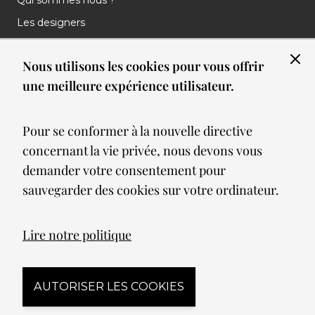
Les designers
Les marques
Nous utilisons les cookies pour vous offrir
Nos réalisations
une meilleure expérience utilisateur.
Nos Clients
Les nouveautés
Pour se conformer à la nouvelle directive
Meilleures ventes
concernant la vie privée, nous devons vous
Blog
demander votre consentement pour
sauvegarder des cookies sur votre ordinateur.
© 2026 Spot lumiere led. All Rights Reserved
Lire notre politique
Mentions légales
AUTORISER LES COOKIES
Conditions générales