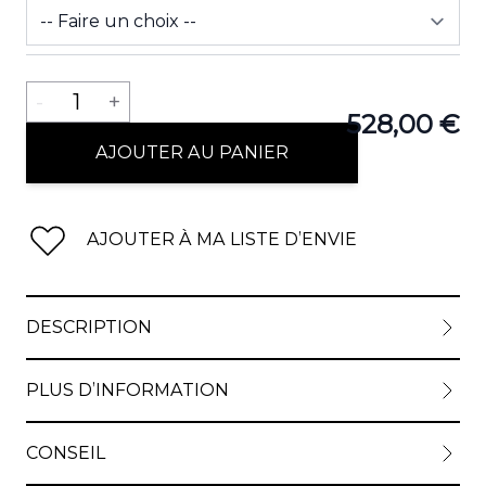
View lar
Quantité
-
1
+
528,00 €
AJOUTER AU PANIER
View lar
AJOUTER À MA LISTE D’ENVIE
DESCRIPTION
PLUS D’INFORMATION
CONSEIL