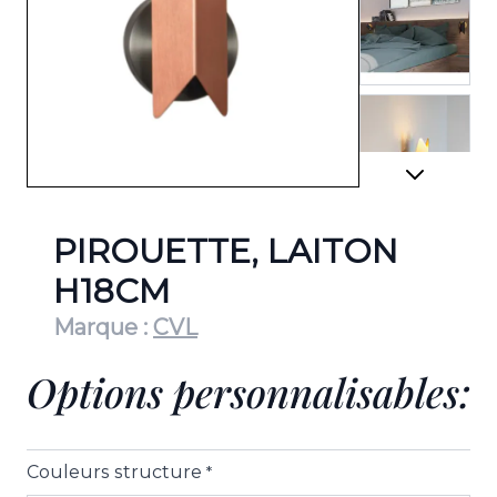
View lar
View lar
PIROUETTE, LAITON
H18CM
Marque :
CVL
View lar
Options personnalisables:
View lar
Couleurs structure
*