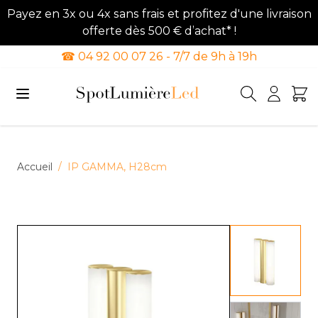
Payez en 3x ou 4x sans frais et profitez d'une livraison
offerte dès 500 € d’achat* !
☎ 04 92 00 07 26 - 7/7 de 9h à 19h
Allez au contenu
Accueil
/
IP GAMMA, H28cm
View lar
View lar