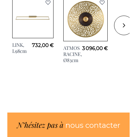
LINK,
LINK,
732,00 €
ATMOS
3 096,00 €
L98cm
L52cm
RACINE,
Ø83cm
N’hésitez pas à
nous contacter