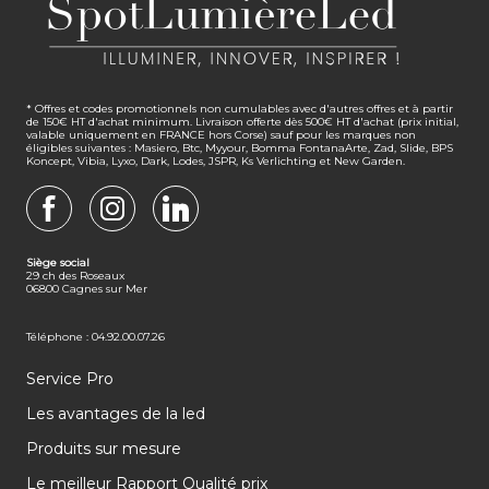
* Offres et codes promotionnels non cumulables avec d'autres offres et à partir
de 150€ HT d'achat minimum. Livraison offerte dès 500€ HT d'achat (prix initial,
valable uniquement en FRANCE hors Corse) sauf pour les marques non
éligibles suivantes : Masiero, Btc, Myyour, Bomma FontanaArte, Zad, Slide, BPS
Koncept, Vibia, Lyxo, Dark, Lodes, JSPR, Ks Verlichting et New Garden.
FACEBOOK
INSTAGRAM
LINKEDIN
Siège social
29 ch des Roseaux
06800 Cagnes sur Mer
Téléphone : 04.92.00.07.26
Service Pro
Les avantages de la led
Produits sur mesure
Le meilleur Rapport Qualité prix