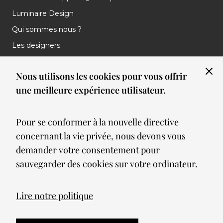
Luminaire Design
Qui sommes nous ?
Les designers
Les marques
Nous utilisons les cookies pour vous offrir
Nos réalisations
une meilleure expérience utilisateur.
Nos Clients
Les nouveautés
Pour se conformer à la nouvelle directive
Meilleures ventes
concernant la vie privée, nous devons vous
Blog
demander votre consentement pour
sauvegarder des cookies sur votre ordinateur.
© 2026 Spot lumiere led. All Rights Reserved
Lire notre politique
Mentions légales