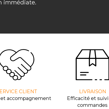
on immédiate.
ERVICE CLIENT
LIVRAISON
l et accompagnement
Efﬁcacité et suivi
commandes