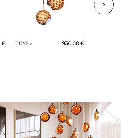
DUNE 2
HAMMAM, Ø22cm
 €
930,00 €