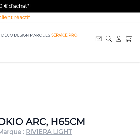
0 € d’achat* !
client réactif
A DÉCO DESIGN
MARQUES
SERVICE PRO
Afficher le sous-menu pour la catégorie La D
Afficher le sous-menu pour la catégorie Le Mobilier
OKIO ARC, H65CM
Marque :
RIVIERA LIGHT