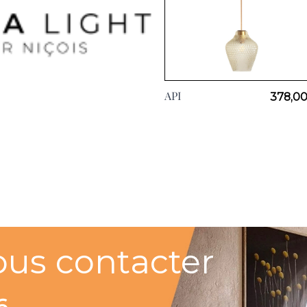
API
378,00
ous contacter
6