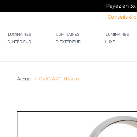
Payez en 3x o
Conseils & 
Allez au contenu
LUMINAIRES
LUMINAIRES
LUMINAIRES
D'INTÉRIEUR
D'EXTÉRIEUR
LUXE
Afficher le sous-menu pour la catégorie Lumin
Afficher le sous-menu p
Afficher 
Accueil
/
OKIO ARC, H65cm