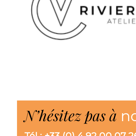
N’hésitez pas à
n
Tél : +33 (0) 4 92 00 07 2