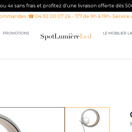
u 4x sans frais et profitez d'une livraison offerte dès 50
commandes :
☎ 04 92 00 07 26 - 7/7 de 9h à 19h
- Service 
PROMOTIONS
LE MOBILIER
L
aires d'intérieur
our la catégorie Luminaires d'extérieur
le sous-menu pour la catégorie Luminaires Luxe
View larger image