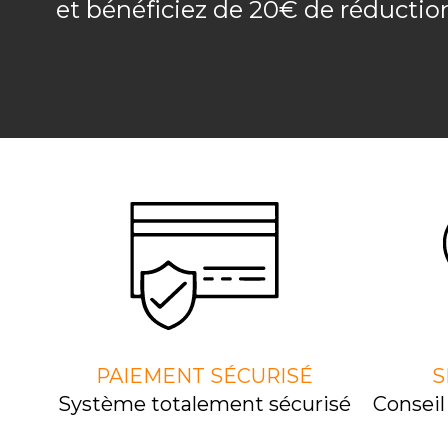
et bénéficiez de 20€ de réducti
PAIEMENT SÉCURISÉ
S
Système totalement sécurisé
Consei