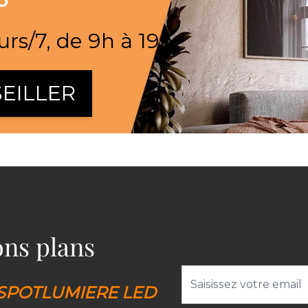
urs/7, de 9h à 19h
EILLER
bons plans
Adresse email
SPOTLUMIERE LED