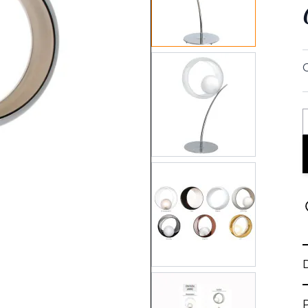
View larger image
View larger image
View larger image