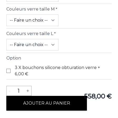
Couleurs verre taille M
*
View lar
Couleurs verre taille L
*
View lar
Option
3 X bouchons silicone obturation verre
+
6,00 €
View lar
Quantité
-
1
+
558,00 €
AJOUTER AU PANIER