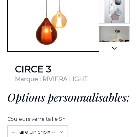
View lar
View lar
CIRCE 3
Marque :
RIVIERA LIGHT
Options personnalisables:
View lar
Couleurs verre taille S
*
View lar