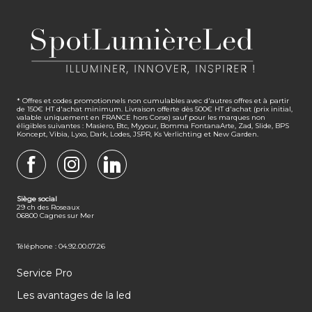
* Offres et codes promotionnels non cumulables avec d'autres offres et à partir
de 150€ HT d'achat minimum. Livraison offerte dès 500€ HT d'achat (prix initial,
valable uniquement en FRANCE hors Corse) sauf pour les marques non
éligibles suivantes : Masiero, Btc, Myyour, Bomma FontanaArte, Zad, Slide, BPS
Koncept, Vibia, Lyxo, Dark, Lodes, JSPR, Ks Verlichting et New Garden.
FACEBOOK
INSTAGRAM
LINKEDIN
Siège social
29 ch des Roseaux
06800 Cagnes sur Mer
Téléphone : 04.92.00.07.26
Service Pro
Les avantages de la led