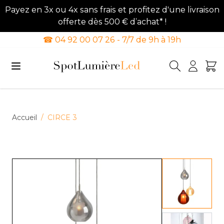
Payez en 3x ou 4x sans frais et profitez d'une livraison
offerte dès 500 € d’achat* !
☎ 04 92 00 07 26 - 7/7 de 9h à 19h
Allez au contenu
Accueil
/
CIRCE 3
View lar
View lar