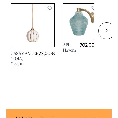
API,
CIRCE
702,00 €
H27cm
CASAMANCE
822,00 €
GIOIA,
Ø23cm