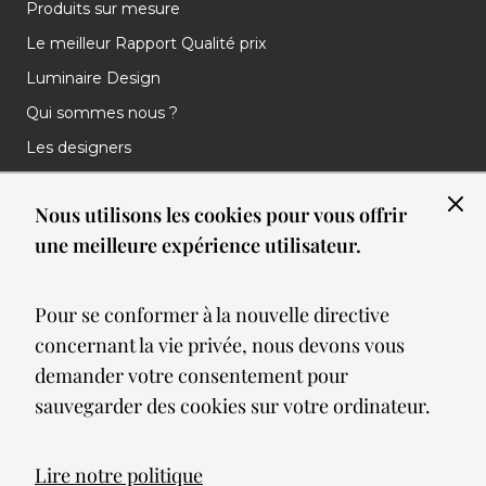
Produits sur mesure
Le meilleur Rapport Qualité prix
Luminaire Design
Qui sommes nous ?
Les designers
Les marques
Nous utilisons les cookies pour vous offrir
Nos réalisations
une meilleure expérience utilisateur.
Nos Clients
Les nouveautés
Pour se conformer à la nouvelle directive
Meilleures ventes
concernant la vie privée, nous devons vous
Blog
demander votre consentement pour
sauvegarder des cookies sur votre ordinateur.
© 2026 Spot lumiere led. All Rights Reserved
Lire notre politique