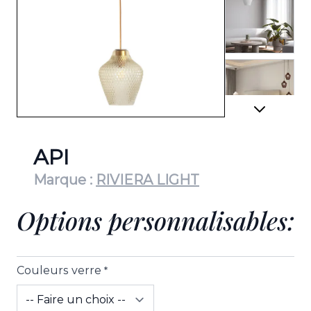
View lar
View lar
API
Marque :
RIVIERA LIGHT
Options personnalisables:
View lar
Couleurs verre
*
View lar