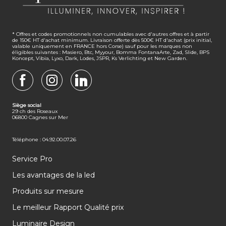
* Offres et codes promotionnels non cumulables avec d'autres offres et à partir
de 150€ HT d'achat minimum. Livraison offerte dès 500€ HT d'achat (prix initial,
valable uniquement en FRANCE hors Corse) sauf pour les marques non
éligibles suivantes : Masiero, Btc, Myyour, Bomma FontanaArte, Zad, Slide, BPS
Koncept, Vibia, Lyxo, Dark, Lodes, JSPR, Ks Verlichting et New Garden.
FACEBOOK
INSTAGRAM
LINKEDIN
Siège social
29 ch des Roseaux
06800 Cagnes sur Mer
Téléphone : 04.92.00.07.26
Service Pro
Les avantages de la led
Produits sur mesure
Le meilleur Rapport Qualité prix
Luminaire Design