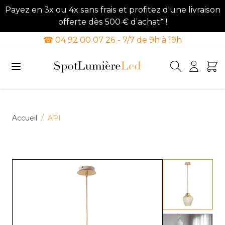
Payez en 3x ou 4x sans frais et profitez d'une livraison
offerte dès 500 € d’achat* !
☎ 04 92 00 07 26 - 7/7 de 9h à 19h
Allez au contenu
Accueil
/
API
View lar
View lar