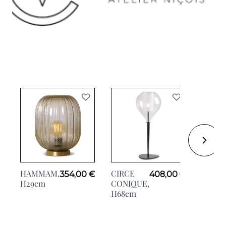
HAMMAM,
CIRCE
354,00 €
408,00 €
H29cm
CONIQUE,
H68cm
BELL
H150c