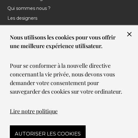
Qui sommes nous ?
Les designers
Les marques
Nous utilisons les cookies pour vous offrir
Nos réalisations
une meilleure expérience utilisateur.
Nos Clients
Les nouveautés
Pour se conformer à la nouvelle directive
Meilleures ventes
concernant la vie privée, nous devons vous
Blog
demander votre consentement pour
sauvegarder des cookies sur votre ordinateur.
© 2026 Spot lumiere led. All Rights Reserved
Lire notre politique
Mentions légales
AUTORISER LES COOKIES