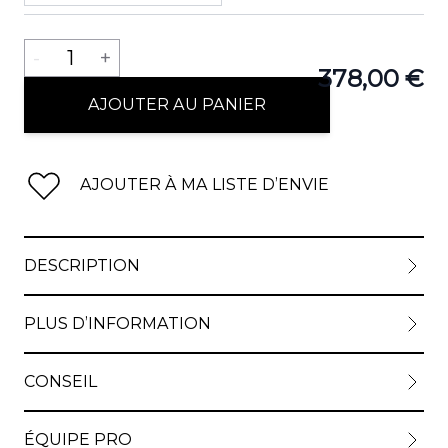
Quantité
-
1
+
378,00 €
View lar
AJOUTER AU PANIER
AJOUTER À MA LISTE D’ENVIE
View lar
DESCRIPTION
View lar
PLUS D’INFORMATION
CONSEIL
View lar
ÉQUIPE PRO