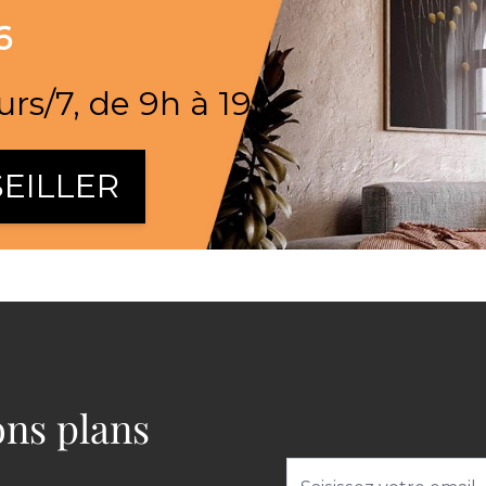
6
urs/7, de 9h à 19h
EILLER
bons plans
Adresse email