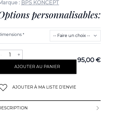
Marque :
BPS KONCEPT
Options personnalisables:
Dimensions
*
Quantité
-
1
+
95,00 €
AJOUTER AU PANIER
AJOUTER À MA LISTE D’ENVIE
DESCRIPTION