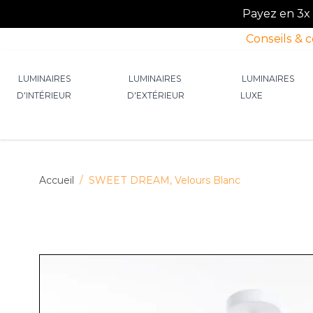
Payez en 3x o
Conseils & 
Allez au contenu
LUMINAIRES
LUMINAIRES
LUMINAIRES
D'INTÉRIEUR
D'EXTÉRIEUR
LUXE
Afficher le sous-menu pour la catégorie Lumin
Afficher le sous-menu p
Afficher 
Accueil
/
SWEET DREAM, Velours Blanc