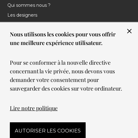
Qui sommes nous ?
Les designers
Les marques
Nous utilisons les cookies pour vous offrir
Nos réalisations
une meilleure expérience utilisateur.
Nos Clients
Les nouveautés
Pour se conformer à la nouvelle directive
Meilleures ventes
concernant la vie privée, nous devons vous
Blog
demander votre consentement pour
sauvegarder des cookies sur votre ordinateur.
© 2026 Spot lumiere led. All Rights Reserved
Lire notre politique
Mentions légales
AUTORISER LES COOKIES