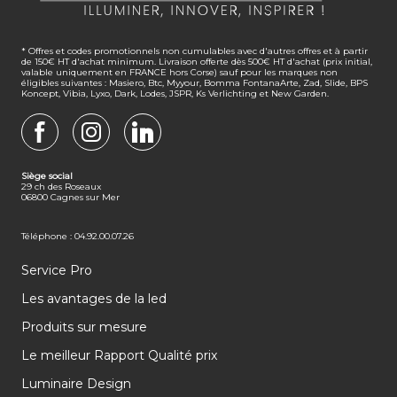
* Offres et codes promotionnels non cumulables avec d'autres offres et à partir
de 150€ HT d'achat minimum. Livraison offerte dès 500€ HT d'achat (prix initial,
valable uniquement en FRANCE hors Corse) sauf pour les marques non
éligibles suivantes : Masiero, Btc, Myyour, Bomma FontanaArte, Zad, Slide, BPS
Koncept, Vibia, Lyxo, Dark, Lodes, JSPR, Ks Verlichting et New Garden.
FACEBOOK
INSTAGRAM
LINKEDIN
Siège social
29 ch des Roseaux
06800 Cagnes sur Mer
Téléphone : 04.92.00.07.26
Service Pro
Les avantages de la led
Produits sur mesure
Le meilleur Rapport Qualité prix
Luminaire Design