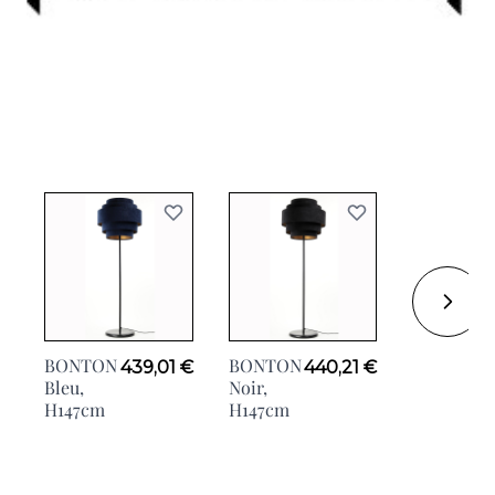
BONTON
BONTON
BONTON
439,01 €
440,21 €
Bleu,
Noir,
Blanc,
H147cm
H147cm
H147cm