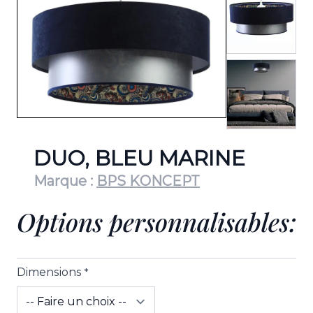
View lar
DUO, BLEU MARINE
Marque :
BPS KONCEPT
Options personnalisables:
Dimensions
*