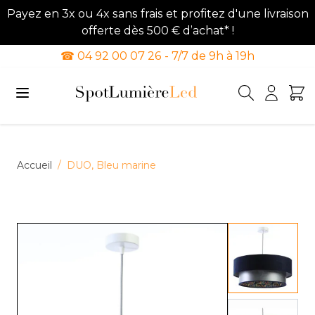
Payez en 3x ou 4x sans frais et profitez d'une livraison
offerte dès 500 € d’achat* !
☎ 04 92 00 07 26 - 7/7 de 9h à 19h
Allez au contenu
Accueil
/
DUO, Bleu marine
View lar
View lar