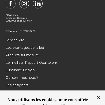
FACEBOOK
INSTAGRAM
LINKEDIN
Siège social
29 ch des Roseaux
06800 Cagnes sur Mer
Téléphone : 04.92.00.07.26
Service Pro
Les avantages de la led
Produits sur mesure
Le meilleur Rapport Qualité prix
Luminaire Design
Qui sommes nous ?
Les designers
Les marques
Nous utilisons les cookies pour vous offrir
Nos réalisations