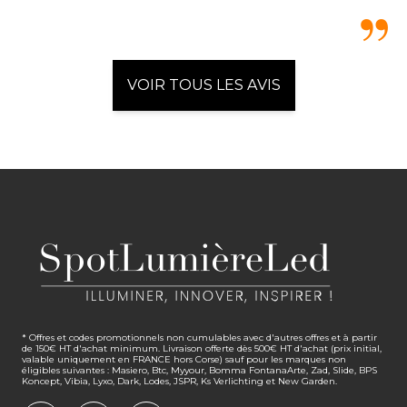
VOIR TOUS LES AVIS
* Offres et codes promotionnels non cumulables avec d'autres offres et à partir
de 150€ HT d'achat minimum. Livraison offerte dès 500€ HT d'achat (prix initial,
valable uniquement en FRANCE hors Corse) sauf pour les marques non
éligibles suivantes : Masiero, Btc, Myyour, Bomma FontanaArte, Zad, Slide, BPS
Koncept, Vibia, Lyxo, Dark, Lodes, JSPR, Ks Verlichting et New Garden.