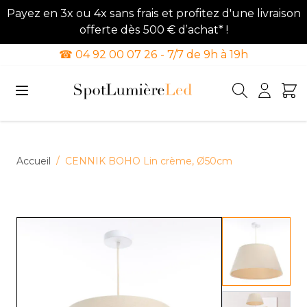
Payez en 3x ou 4x sans frais et profitez d'une livraison
offerte dès 500 € d’achat* !
☎ 04 92 00 07 26 - 7/7 de 9h à 19h
Allez au contenu
Accueil
/
CENNIK BOHO Lin crème, Ø50cm
View lar
View lar