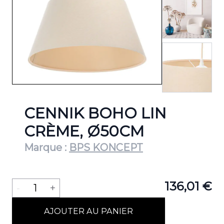
View lar
CENNIK BOHO LIN
CRÈME, Ø50CM
Marque :
BPS KONCEPT
Quantité
136,01 €
-
1
+
AJOUTER AU PANIER