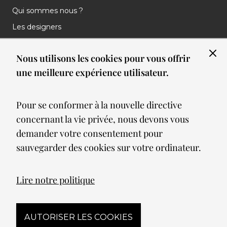
Qui sommes nous ?
Les designers
Les marques
Nous utilisons les cookies pour vous offrir
Nos réalisations
une meilleure expérience utilisateur.
Nos Clients
Les nouveautés
Pour se conformer à la nouvelle directive
Meilleures ventes
concernant la vie privée, nous devons vous
Blog
demander votre consentement pour
sauvegarder des cookies sur votre ordinateur.
© 2026 Spot lumiere led. All Rights Reserved
Lire notre politique
Mentions légales
AUTORISER LES COOKIES