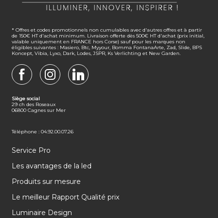
* Offres et codes promotionnels non cumulables avec d'autres offres et à partir
de 150€ HT d'achat minimum. Livraison offerte dès 500€ HT d'achat (prix initial,
valable uniquement en FRANCE hors Corse) sauf pour les marques non
éligibles suivantes : Masiero, Btc, Myyour, Bomma FontanaArte, Zad, Slide, BPS
Koncept, Vibia, Lyxo, Dark, Lodes, JSPR, Ks Verlichting et New Garden.
FACEBOOK
INSTAGRAM
LINKEDIN
Siège social
29 ch des Roseaux
06800 Cagnes sur Mer
Téléphone : 04.92.00.07.26
Service Pro
Les avantages de la led
Produits sur mesure
Le meilleur Rapport Qualité prix
Luminaire Design