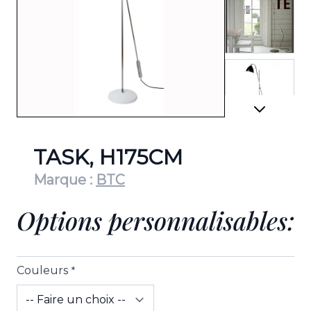
View lar
View lar
TASK, H175CM
Marque :
BTC
Options personnalisables:
View lar
Couleurs
*