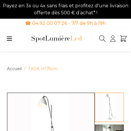
Payez en 3x ou 4x sans frais et profitez d'une livraison
offerte dès 500 € d’achat* !
☎ 04 92 00 07 26 - 7/7 de 9h à 19h
Allez au contenu
Accueil
/
TASK, H175cm
View lar
View lar