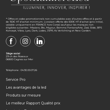
* Offres et codes promotionnels non cumulables avec d'autres offres et à partir
de 150€ HT d'achat minimum. Livraison offerte dès 500€ HT d'achat (prix initial,
valable uniquement en FRANCE hors Corse) sauf pour les marques non
éligibles suivantes : Masiero, Btc, Myyour, Bomma FontanaArte, Zad, Slide, BPS
Koncept, Vibia, Lyxo, Dark, Lodes, JSPR, Ks Verlichting et New Garden.
FACEBOOK
INSTAGRAM
LINKEDIN
Siège social
29 ch des Roseaux
06800 Cagnes sur Mer
Téléphone : 04.92.00.07.26
Service Pro
Les avantages de la led
Produits sur mesure
Le meilleur Rapport Qualité prix