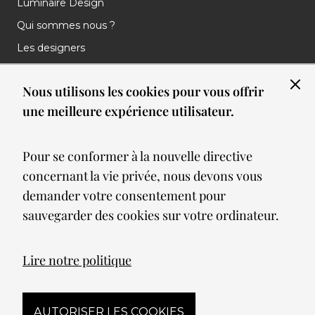
Luminaire Design
Qui sommes nous ?
Les designers
Les marques
Nous utilisons les cookies pour vous offrir
Nos réalisations
une meilleure expérience utilisateur.
Nos Clients
Les nouveautés
Pour se conformer à la nouvelle directive
Meilleures ventes
concernant la vie privée, nous devons vous
Blog
demander votre consentement pour
sauvegarder des cookies sur votre ordinateur.
© 2026 Spot lumiere led. All Rights Reserved
Lire notre politique
Mentions légales
AUTORISER LES COOKIES