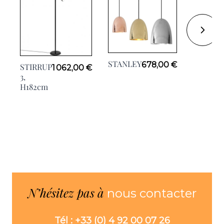
PILLAR,
STANLEY
678,00 €
STIRRUP
1 062,00 €
H45cm
3,
H182cm
N’hésitez pas à
nous contacter
Tél : +33 (0) 4 92 00 07 26