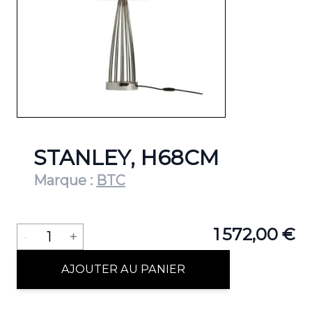
STANLEY, H68CM
Marque :
BTC
Quantité
1 572,00 €
-
1
+
AJOUTER AU PANIER