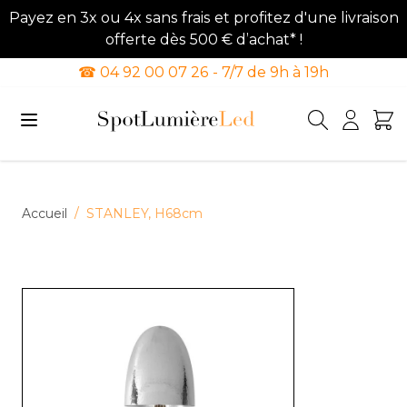
Payez en 3x ou 4x sans frais et profitez d'une livraison
offerte dès 500 € d’achat* !
☎ 04 92 00 07 26 - 7/7 de 9h à 19h
Allez au contenu
Accueil
/
STANLEY, H68cm