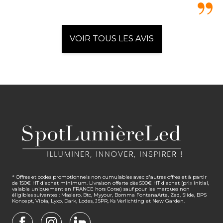
VOIR TOUS LES AVIS
* Offres et codes promotionnels non cumulables avec d'autres offres et à partir
de 150€ HT d'achat minimum. Livraison offerte dès 500€ HT d'achat (prix initial,
valable uniquement en FRANCE hors Corse) sauf pour les marques non
éligibles suivantes : Masiero, Btc, Myyour, Bomma FontanaArte, Zad, Slide, BPS
Koncept, Vibia, Lyxo, Dark, Lodes, JSPR, Ks Verlichting et New Garden.