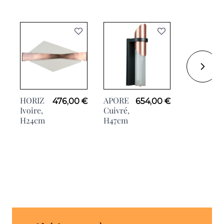
HORIZ
APORE
476,00 €
654,00 €
SENSOLE
Ivoire,
Cuivré,
doré, H7c
H24cm
H47cm