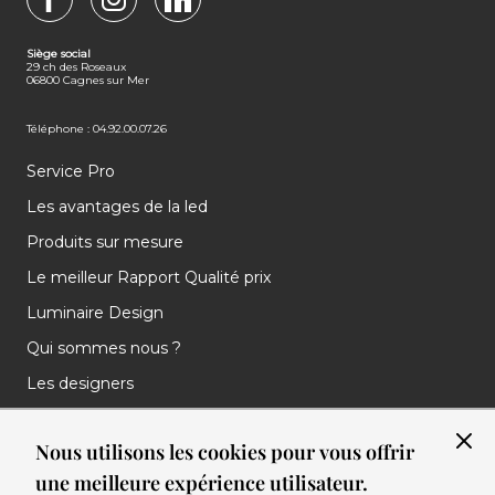
FACEBOOK
INSTAGRAM
LINKEDIN
Siège social
29 ch des Roseaux
06800 Cagnes sur Mer
Téléphone : 04.92.00.07.26
Service Pro
Les avantages de la led
Produits sur mesure
Le meilleur Rapport Qualité prix
Luminaire Design
Qui sommes nous ?
Les designers
Les marques
Nous utilisons les cookies pour vous offrir
Nos réalisations
une meilleure expérience utilisateur.
Nos Clients