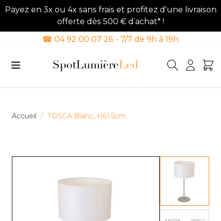
Payez en 3x ou 4x sans frais et profitez d'une livraison
offerte dès 500 € d’achat* !
☎ 04 92 00 07 26 - 7/7 de 9h à 19h
Allez au contenu
Accueil
/
TOSCA Blanc, H61.5cm
View lar
View lar