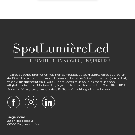
* Offres et codes promotionnels non cumulables avec d'autres offres et à partir
de 150€ HT d'achat minimum. Livraison offerte dès 500€ HT d'achat (prix initial,
valable uniquement en FRANCE hors Corse) sauf pour les marques non
éligibles suivantes : Masiero, Btc, Myyour, Bomma FontanaArte, Zad, Slide, BPS
Koncept, Vibia, Lyxo, Dark, Lodes, JSPR, Ks Verlichting et New Garden.
FACEBOOK
INSTAGRAM
LINKEDIN
Siège social
29 ch des Roseaux
06800 Cagnes sur Mer