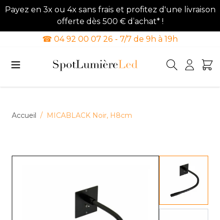
Payez en 3x ou 4x sans frais et profitez d'une livraison
offerte dès 500 € d’achat* !
☎ 04 92 00 07 26 - 7/7 de 9h à 19h
Allez au contenu
Accueil
/
MICABLACK Noir, H8cm
View lar
View lar