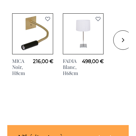
MICA
FADIA
ANTERO
216,00 €
498,00 €
7
Noir,
Blanc,
Blanc,
H8cm
H68cm
H174cm