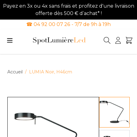
Payez en 3x ou 4x sans frais et profitez d'une livraison
offerte dès 500 € d’achat* !
☎ 04 92 00 07 26 - 7/7 de 9h à 19h
Allez au contenu
Accueil
/
LUMIA Noir, H46cm
View lar
View lar