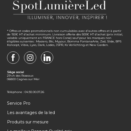
* Offres et codes promotionnels non cumulables avec d'autres offres et à partir
de 150€ HT d'achat minimum. Livraison offerte dès 500€ HT d'achat (prix initial,
valable uniquement en FRANCE hors Corse) sauf pour les marques non
éligibles suivantes : Masiero, Btc, Myyour, Bomma FontanaArte, Zad, Slide, BPS
Koncept, Vibia, Lyxo, Dark, Lodes, JSPR, Ks Verlichting et New Garden.
FACEBOOK
INSTAGRAM
LINKEDIN
Siège social
29 ch des Roseaux
06800 Cagnes sur Mer
Téléphone : 04.92.00.07.26
Service Pro
Les avantages de la led
Produits sur mesure