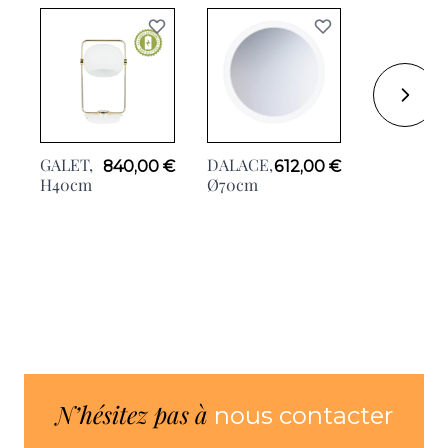
GALET,
DALACE,
840,00 €
612,00 €
VENEXIA,
H40cm
Ø70cm
Ø70cm
N’hésitez pas à
nous contacter