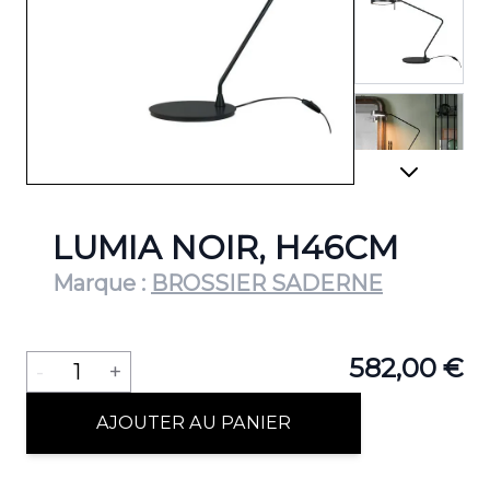
View lar
View lar
LUMIA NOIR, H46CM
Marque :
BROSSIER SADERNE
Quantité
582,00 €
-
1
+
AJOUTER AU PANIER