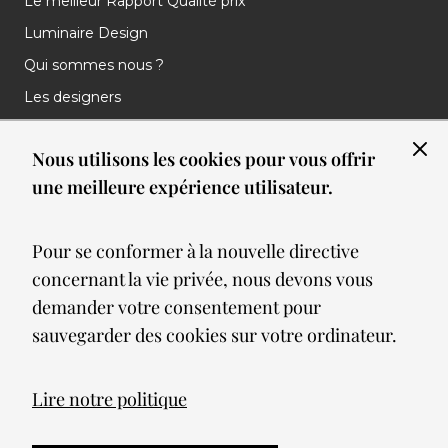
Le meilleur Rapport Qualité prix
Luminaire Design
Qui sommes nous ?
Les designers
Les marques
Nous utilisons les cookies pour vous offrir
Nos réalisations
une meilleure expérience utilisateur.
Nos Clients
Les nouveautés
Pour se conformer à la nouvelle directive
Meilleures ventes
concernant la vie privée, nous devons vous
Blog
demander votre consentement pour
sauvegarder des cookies sur votre ordinateur.
© 2026 Spot lumiere led. All Rights Reserved
Lire notre politique