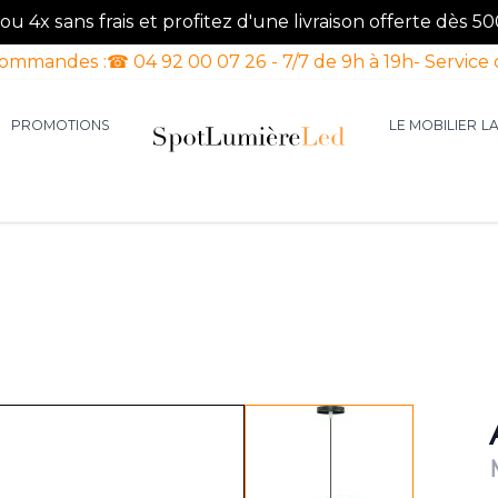
u 4x sans frais et profitez d'une livraison offerte dès 50
commandes :
☎ 04 92 00 07 26 - 7/7 de 9h à 19h
- Service 
PROMOTIONS
LE MOBILIER
L
aires d'intérieur
our la catégorie Luminaires d'extérieur
le sous-menu pour la catégorie Luminaires Luxe
View larger image