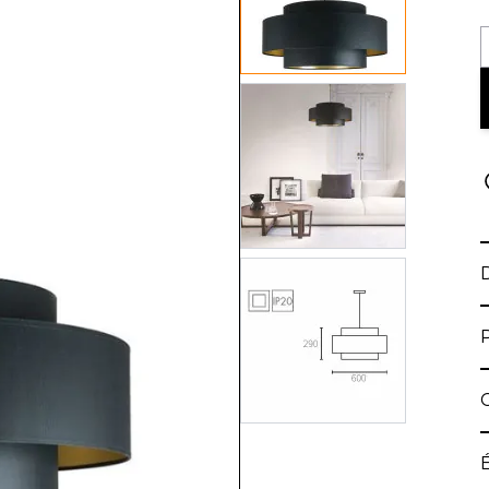
View larger image
View larger image