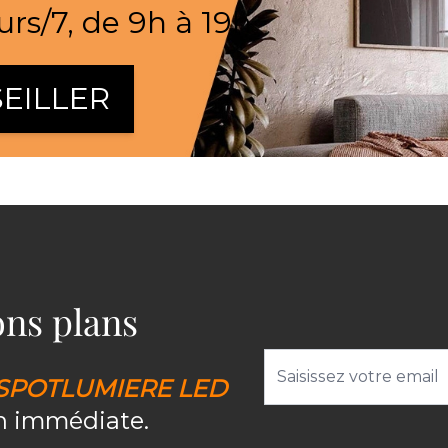
urs/7, de 9h à 19h
EILLER
bons plans
Adresse email
SPOTLUMIERE LED
on immédiate.