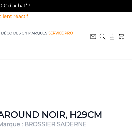
0 € d’achat* !
client réactif
A DÉCO DESIGN
MARQUES
SERVICE PRO
Afficher le sous-menu pour la catégorie La D
Afficher le sous-menu pour la catégorie Le Mobilier
AROUND NOIR, H29CM
Marque :
BROSSIER SADERNE