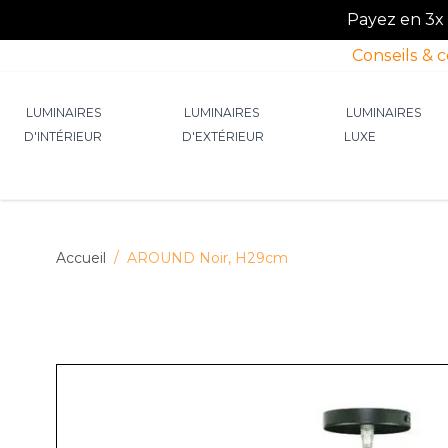
Payez en 3x o
Conseils & 
Allez au contenu
LUMINAIRES
LUMINAIRES
LUMINAIRES
D'INTÉRIEUR
D'EXTÉRIEUR
LUXE
Afficher le sous-menu pour la catégorie Lumin
Afficher le sous-menu p
Afficher 
Accueil
/
AROUND Noir, H29cm