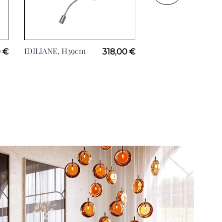
IDILIANE, H39cm
ANTERO Blanc,
 €
318,00 €
H174cm