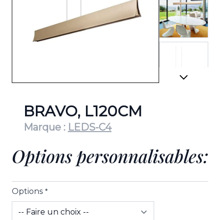
View lar
View lar
BRAVO, L120CM
Marque :
LEDS-C4
Options personnalisables:
Options
*