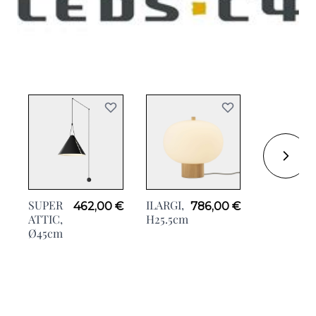
SUPER
ILARGI,
KUB,
462,00 €
786,00 €
2
ATTIC,
H25.5cm
H10cm
Ø45cm