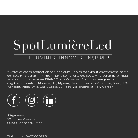
* Offres et codes promotionnels non cumulables avec d'autres offres et à partir
de 150€ HT d'achat minimum. Livraison offerte dès 500€ HT d'achat (prix initial,
valable uniquement en FRANCE hors Corse) sauf pour les marques non
éligibles suivantes : Masiero, Btc, Myyour, Bomma FontanaArte, Zad, Slide, BPS
Koncept, Vibia, Lyxo, Dark, Lodes, JSPR, Ks Verlichting et New Garden.
FACEBOOK
INSTAGRAM
LINKEDIN
Siège social
29 ch des Roseaux
06800 Cagnes sur Mer
Téléphone : 04.92.00.07.26