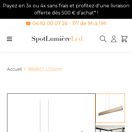
Payez en 3x ou 4x sans frais et profitez d'une livraison
offerte dès 500 € d’achat* !
☎ 04 92 00 07 26 - 7/7 de 9h à 19h
Allez au contenu
Accueil
/
BRAVO, L120cm
View lar
View lar