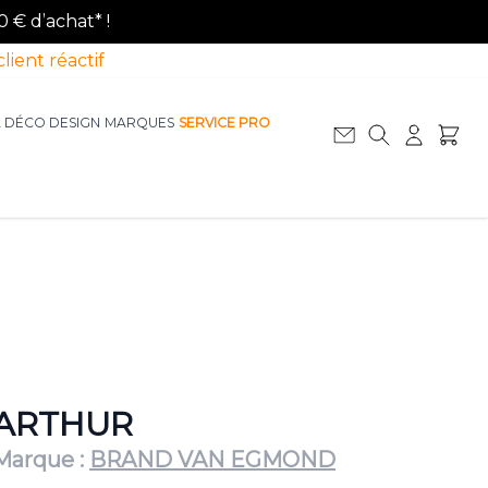
0 € d’achat* !
client réactif
A DÉCO DESIGN
MARQUES
SERVICE PRO
Afficher le sous-menu pour la catégorie La D
Afficher le sous-menu pour la catégorie Le Mobilier
ARTHUR
Marque :
BRAND VAN EGMOND