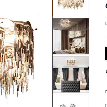
View larger image
View larger image
View larger image