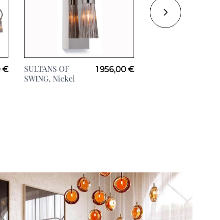
SULTANS OF
SULTANS OF
0 €
1 956,00 €
SWING, Nickel
SWING CONIQUE,
Nickel