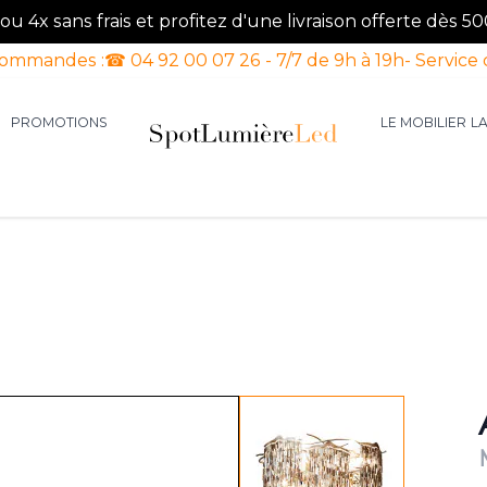
u 4x sans frais et profitez d'une livraison offerte dès 50
commandes :
☎ 04 92 00 07 26 - 7/7 de 9h à 19h
- Service 
PROMOTIONS
LE MOBILIER
L
aires d'intérieur
our la catégorie Luminaires d'extérieur
le sous-menu pour la catégorie Luminaires Luxe
View larger image