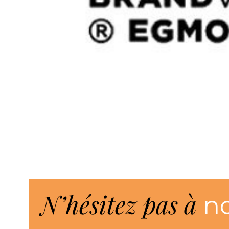
N’hésitez pas à
n