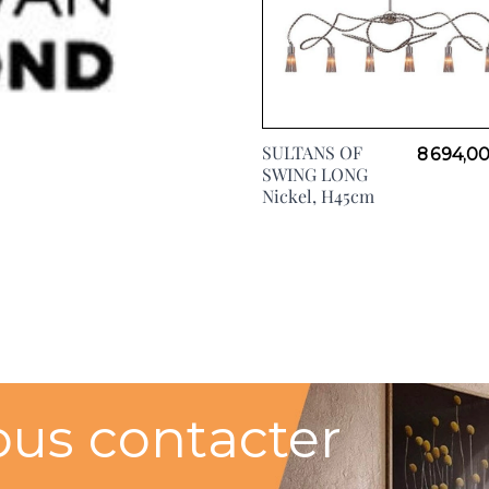
SULTANS OF
8 694,0
SWING LONG
Nickel, H45cm
ous contacter