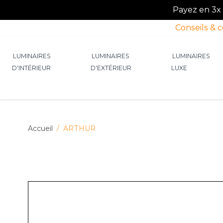
Payez en 3x o
Conseils & 
Allez au contenu
LUMINAIRES
LUMINAIRES
LUMINAIRES
D'INTÉRIEUR
D'EXTÉRIEUR
LUXE
Afficher le sous-menu pour la catégorie Lumin
Afficher le sous-menu p
Afficher 
Accueil
/
ARTHUR