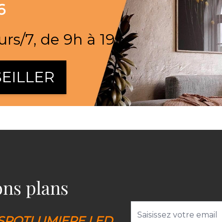
6
urs/7, de 9h à 19h
EILLER
bons plans
Adresse email
SPOTLUMIERE LED