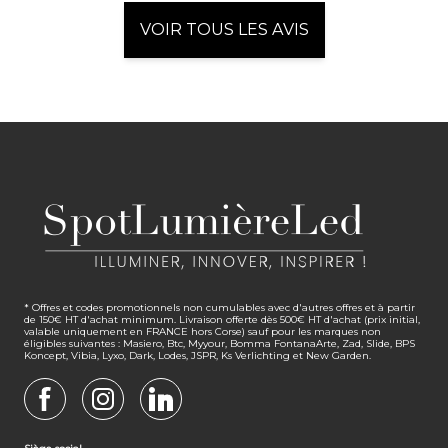
VOIR TOUS LES AVIS
* Offres et codes promotionnels non cumulables avec d'autres offres et à partir
de 150€ HT d'achat minimum. Livraison offerte dès 500€ HT d'achat (prix initial,
valable uniquement en FRANCE hors Corse) sauf pour les marques non
éligibles suivantes : Masiero, Btc, Myyour, Bomma FontanaArte, Zad, Slide, BPS
Koncept, Vibia, Lyxo, Dark, Lodes, JSPR, Ks Verlichting et New Garden.
FACEBOOK
INSTAGRAM
LINKEDIN