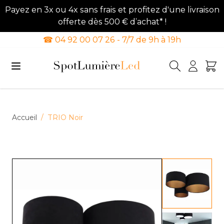
Payez en 3x ou 4x sans frais et profitez d'une livraison
offerte dès 500 € d’achat* !
☎ 04 92 00 07 26 - 7/7 de 9h à 19h
Allez au contenu
Accueil
/
TRIO Noir
View lar
View lar