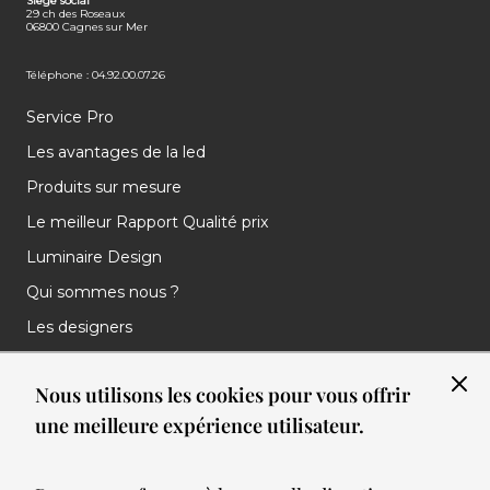
Siège social
29 ch des Roseaux
06800 Cagnes sur Mer
Téléphone : 04.92.00.07.26
Service Pro
Les avantages de la led
Produits sur mesure
Le meilleur Rapport Qualité prix
Luminaire Design
Qui sommes nous ?
Les designers
Les marques
Nous utilisons les cookies pour vous offrir
Nos réalisations
une meilleure expérience utilisateur.
Nos Clients
Les nouveautés