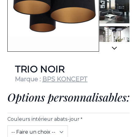
View lar
View lar
TRIO NOIR
Marque :
BPS KONCEPT
Options personnalisables:
Couleurs intérieur abats-jour
*