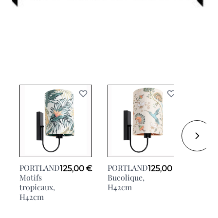
PORTLAND
PORTLAND
125,00 €
125,00 €
PORT
Motifs
Bucolique,
Baroq
tropicaux,
H42cm
H42cm