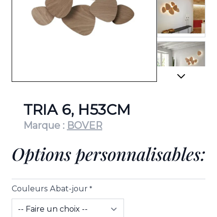
View lar
View lar
TRIA 6, H53CM
Marque :
BOVER
Options personnalisables:
View lar
Couleurs Abat-jour
*