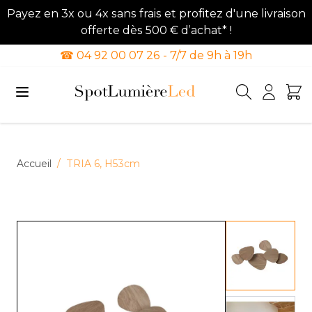
Payez en 3x ou 4x sans frais et profitez d'une livraison
offerte dès 500 € d’achat* !
☎ 04 92 00 07 26 - 7/7 de 9h à 19h
Allez au contenu
Accueil
/
TRIA 6, H53cm
View lar
View lar