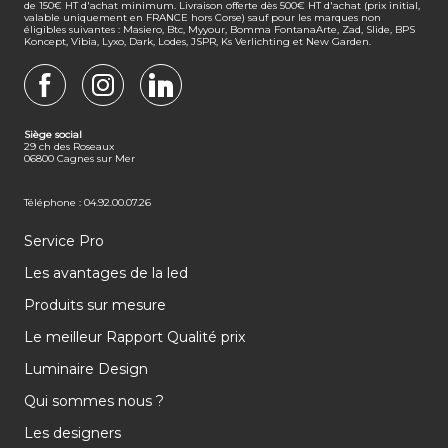
de 150€ HT d'achat minimum. Livraison offerte dès 500€ HT d'achat (prix initial,
valable uniquement en FRANCE hors Corse) sauf pour les marques non
éligibles suivantes : Masiero, Btc, Myyour, Bomma FontanaArte, Zad, Slide, BPS
Koncept, Vibia, Lyxo, Dark, Lodes, JSPR, Ks Verlichting et New Garden.
FACEBOOK
INSTAGRAM
LINKEDIN
Siège social
29 ch des Roseaux
06800 Cagnes sur Mer
Téléphone : 04.92.00.07.26
Service Pro
Les avantages de la led
Produits sur mesure
Le meilleur Rapport Qualité prix
Luminaire Design
Qui sommes nous ?
Les designers