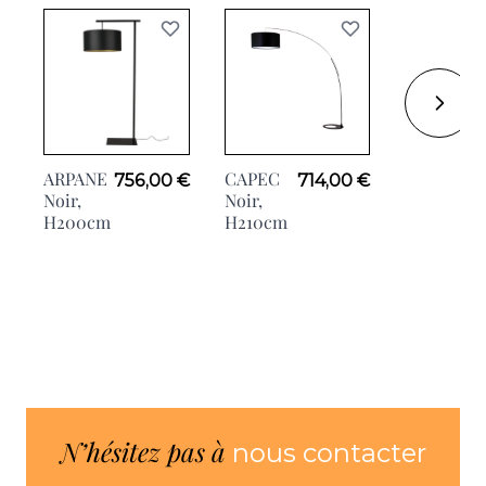
ARPANE
CAPEC
BOLDY
756,00 €
714,00 €
2
Noir,
Noir,
Noir,
H200cm
H210cm
H37cm
N’hésitez pas à
nous contacter