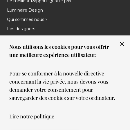
Le meilleur Rapport Qualité prix
Luminaire Design
Qui sommes nous ?
Les designers
Les marques
Nous utilisons les cookies pour vous offrir
Nos réalisations
une meilleure expérience utilisateur.
Nos Clients
Les nouveautés
Pour se conformer à la nouvelle directive
Meilleures ventes
concernant la vie privée, nous devons vous
Blog
demander votre consentement pour
sauvegarder des cookies sur votre ordinateur.
© 2026 Spot lumiere led. All Rights Reserved
Lire notre politique