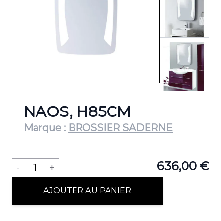
View lar
NAOS, H85CM
Marque :
BROSSIER SADERNE
Quantité
636,00 €
-
1
+
AJOUTER AU PANIER