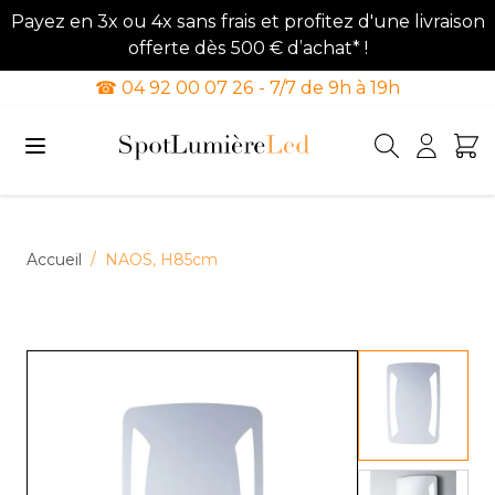
Payez en 3x ou 4x sans frais et profitez d'une livraison
offerte dès 500 € d’achat* !
☎ 04 92 00 07 26 - 7/7 de 9h à 19h
Allez au contenu
Accueil
/
NAOS, H85cm
View lar
View lar