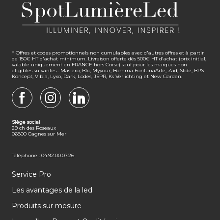
* Offres et codes promotionnels non cumulables avec d'autres offres et à partir
de 150€ HT d'achat minimum. Livraison offerte dès 500€ HT d'achat (prix initial,
valable uniquement en FRANCE hors Corse) sauf pour les marques non
éligibles suivantes : Masiero, Btc, Myyour, Bomma FontanaArte, Zad, Slide, BPS
Koncept, Vibia, Lyxo, Dark, Lodes, JSPR, Ks Verlichting et New Garden.
FACEBOOK
INSTAGRAM
LINKEDIN
Siège social
29 ch des Roseaux
06800 Cagnes sur Mer
Téléphone : 04.92.00.07.26
Service Pro
Les avantages de la led
Produits sur mesure