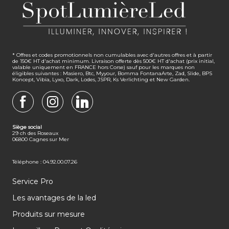
* Offres et codes promotionnels non cumulables avec d'autres offres et à partir
de 150€ HT d'achat minimum. Livraison offerte dès 500€ HT d'achat (prix initial,
valable uniquement en FRANCE hors Corse) sauf pour les marques non
éligibles suivantes : Masiero, Btc, Myyour, Bomma FontanaArte, Zad, Slide, BPS
Koncept, Vibia, Lyxo, Dark, Lodes, JSPR, Ks Verlichting et New Garden.
FACEBOOK
INSTAGRAM
LINKEDIN
Siège social
29 ch des Roseaux
06800 Cagnes sur Mer
Téléphone : 04.92.00.07.26
Service Pro
Les avantages de la led
Produits sur mesure