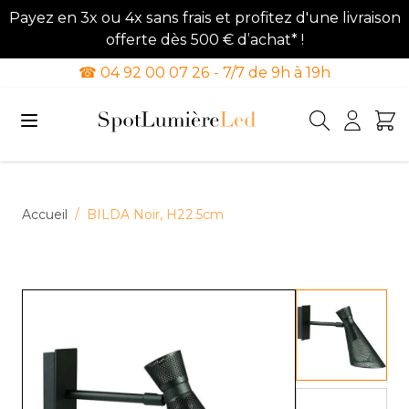
Payez en 3x ou 4x sans frais et profitez d'une livraison
offerte dès 500 € d’achat* !
☎ 04 92 00 07 26 - 7/7 de 9h à 19h
Allez au contenu
Accueil
/
BILDA Noir, H22.5cm
View lar
View lar