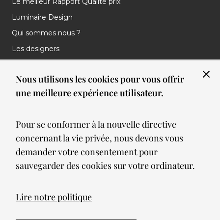
Le meilleur Rapport Qualité prix
Luminaire Design
Qui sommes nous ?
Les designers
Les marques
Nous utilisons les cookies pour vous offrir
Nos réalisations
une meilleure expérience utilisateur.
Nos Clients
Les nouveautés
Pour se conformer à la nouvelle directive
Meilleures ventes
concernant la vie privée, nous devons vous
Blog
demander votre consentement pour
sauvegarder des cookies sur votre ordinateur.
© 2026 Spot lumiere led. All Rights Reserved
Lire notre politique