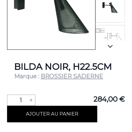
View lar
View lar
BILDA NOIR, H22.5CM
Marque :
BROSSIER SADERNE
Quantité
284,00 €
-
1
+
AJOUTER AU PANIER