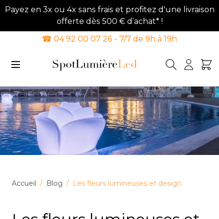
Payez en 3x ou 4x sans frais et profitez d'une livraison
offerte dès 500 € d’achat* !
☎ 04 92 00 07 26 - 7/7 de 9h à 19h
Allez au contenu
Accueil
/
Blog
/
Les fleurs lumineuses et design