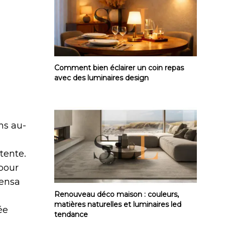
Comment bien éclairer un coin repas avec
Comment bien éclairer un coin repas
avec des luminaires design
ns au-
tente.
 pour
Sensa
Renouveau déco maison : couleurs, matièr
Renouveau déco maison : couleurs,
matières naturelles et luminaires led
ée
tendance