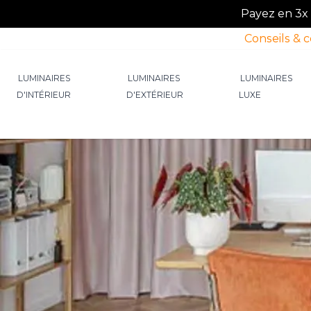
Payez en 3x o
Conseils & 
Allez au contenu
LUMINAIRES
LUMINAIRES
LUMINAIRES
D'INTÉRIEUR
D'EXTÉRIEUR
LUXE
Afficher le sous-menu pour la catégorie Lumin
Afficher le sous-menu p
Afficher 