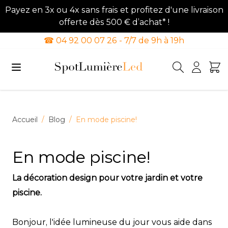
Payez en 3x ou 4x sans frais et profitez d'une livraison
offerte dès 500 € d’achat* !
☎ 04 92 00 07 26 - 7/7 de 9h à 19h
Allez au contenu
Accueil
/
Blog
/
En mode piscine!
En mode piscine!
La décoration design pour votre jardin et votre
piscine.
Bonjour, l'idée lumineuse du jour vous aide dans