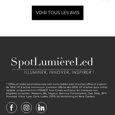
VOIR TOUS LES AVIS
* Offres et codes promotionnels non cumulables avec d'autres offres et à partir
de 150€ HT d'achat minimum. Livraison offerte dès 500€ HT d'achat (prix initial,
valable uniquement en FRANCE hors Corse) sauf pour les marques non
éligibles suivantes : Masiero, Btc, Myyour, Bomma FontanaArte, Zad, Slide, BPS
Koncept, Vibia, Lyxo, Dark, Lodes, JSPR, Ks Verlichting et New Garden.