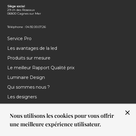
FACEBOOK
INSTAGRAM
LINKEDIN
Siège social
29 ch des Roseaux
06800 Cagnes sur Mer
Téléphone : 04.92.00.07.26
Service Pro
Les avantages de la led
Produits sur mesure
Le meilleur Rapport Qualité prix
Luminaire Design
Qui sommes nous ?
Les designers
Les marques
Nous utilisons les cookies pour vous offrir
Nos réalisations
une meilleure expérience utilisateur.
Nos Clients
Les nouveautés