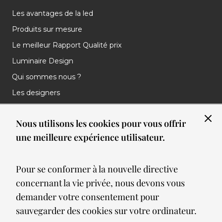
Les avantages de la led
Produits sur mesure
Le meilleur Rapport Qualité prix
Luminaire Design
Qui sommes nous ?
Les designers
Les marques
Nous utilisons les cookies pour vous offrir
Nos réalisations
une meilleure expérience utilisateur.
Nos Clients
Les nouveautés
Pour se conformer à la nouvelle directive
Meilleures ventes
concernant la vie privée, nous devons vous
Blog
demander votre consentement pour
sauvegarder des cookies sur votre ordinateur.