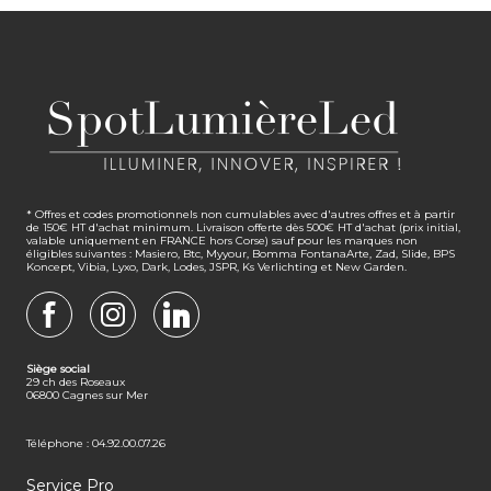
* Offres et codes promotionnels non cumulables avec d'autres offres et à partir
de 150€ HT d'achat minimum. Livraison offerte dès 500€ HT d'achat (prix initial,
valable uniquement en FRANCE hors Corse) sauf pour les marques non
éligibles suivantes : Masiero, Btc, Myyour, Bomma FontanaArte, Zad, Slide, BPS
Koncept, Vibia, Lyxo, Dark, Lodes, JSPR, Ks Verlichting et New Garden.
FACEBOOK
INSTAGRAM
LINKEDIN
Siège social
29 ch des Roseaux
06800 Cagnes sur Mer
Téléphone : 04.92.00.07.26
Service Pro