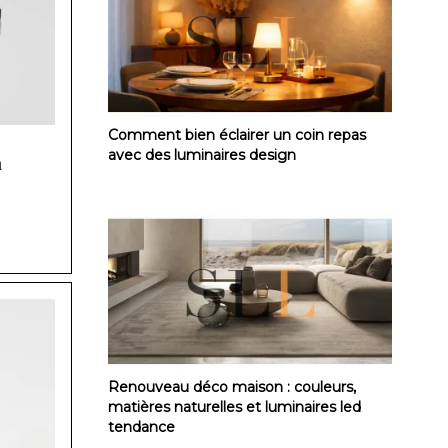
Comment bien éclairer un coin repas avec
Comment bien éclairer un coin repas
avec des luminaires design
m
Renouveau déco maison : couleurs, matièr
Renouveau déco maison : couleurs,
matières naturelles et luminaires led
tendance