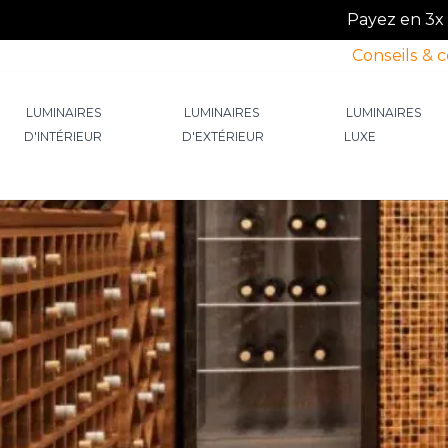
Payez en 3x o
Conseils & 
Allez au contenu
LUMINAIRES
LUMINAIRES
LUMINAIRES
D'INTÉRIEUR
D'EXTÉRIEUR
LUXE
Afficher le sous-menu pour la catégorie Lumin
Afficher le sous-menu p
Afficher 