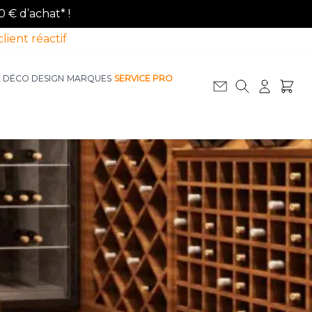
0 € d’achat* !
client réactif
A DÉCO DESIGN
MARQUES
SERVICE PRO
Afficher le sous-menu pour la catégorie La D
Afficher le sous-menu pour la catégorie Le Mobilier