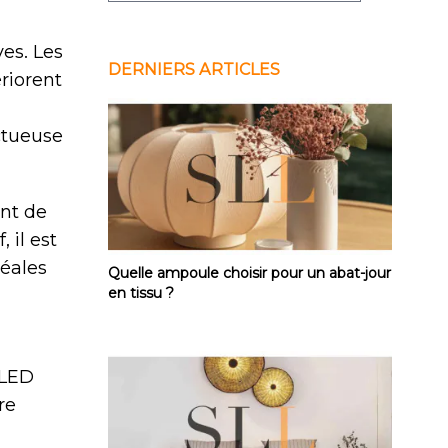
es. Les
DERNIERS ARTICLES
ériorent
ectueuse
nt de
 il est
Quelle ampoule choisir pour un abat-jour 
éales
Quelle ampoule choisir pour un abat-jour
en tissu ?
 LED
re