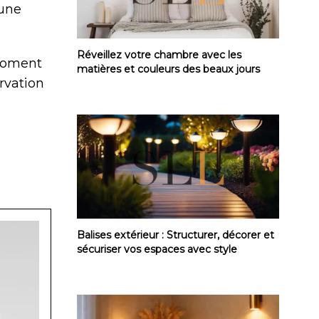
 une
Réveillez votre chambre avec les matières
Réveillez votre chambre avec les
 moment
matières et couleurs des beaux jours
rvation
Balises extérieur : Structurer, décorer et 
Balises extérieur : Structurer, décorer et
sécuriser vos espaces avec style