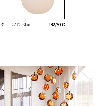
CAPO Blanc
DIABLO, Ø50cm
 €
182,70 €