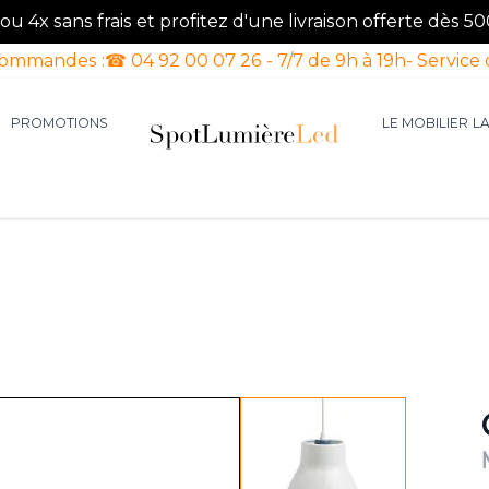
u 4x sans frais et profitez d'une livraison offerte dès 50
commandes :
☎ 04 92 00 07 26 - 7/7 de 9h à 19h
- Service 
PROMOTIONS
LE MOBILIER
L
aires d'intérieur
our la catégorie Luminaires d'extérieur
le sous-menu pour la catégorie Luminaires Luxe
View larger image