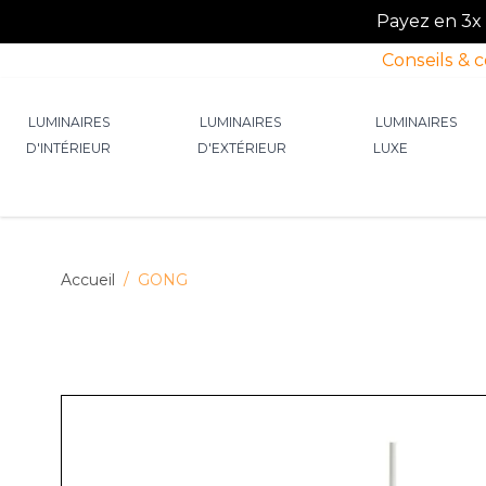
Payez en 3x o
Conseils & 
Allez au contenu
LUMINAIRES
LUMINAIRES
LUMINAIRES
D'INTÉRIEUR
D'EXTÉRIEUR
LUXE
Afficher le sous-menu pour la catégorie Lumin
Afficher le sous-menu p
Afficher 
Accueil
/
GONG