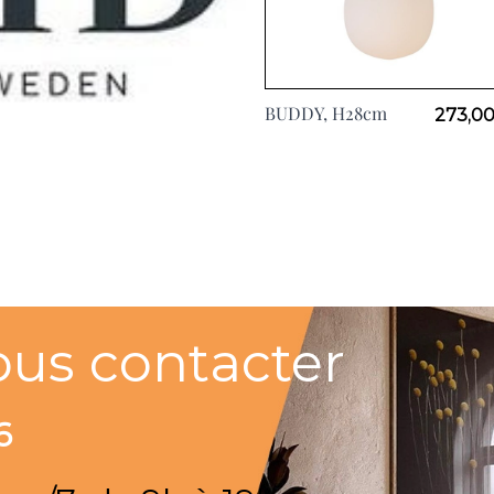
BUDDY, H28cm
273,00
ous contacter
6