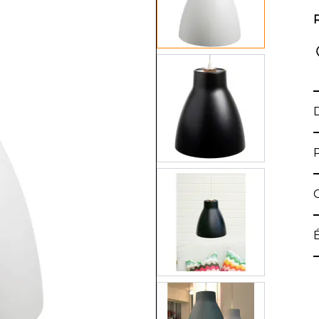
View larger image
View larger image
View larger image