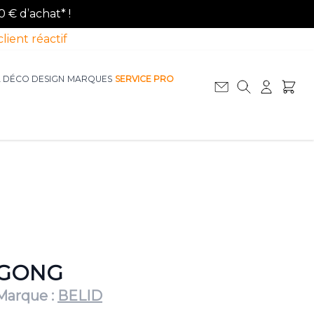
0 € d’achat* !
client réactif
A DÉCO DESIGN
MARQUES
SERVICE PRO
Afficher le sous-menu pour la catégorie La D
Afficher le sous-menu pour la catégorie Le Mobilier
GONG
Marque :
BELID