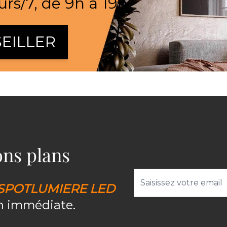
urs/7, de 9h à 19h
EILLER
bons plans
Adresse email
SPOTLUMIERE LED
on immédiate.