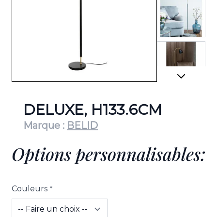
View lar
View lar
DELUXE, H133.6CM
Marque :
BELID
Options personnalisables:
View lar
Couleurs
*