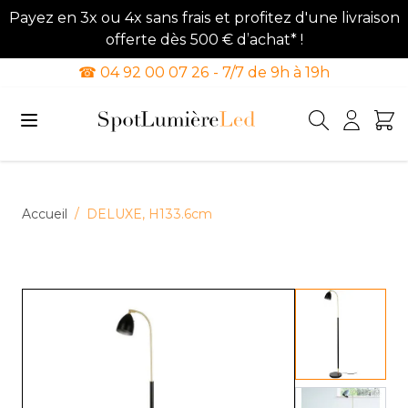
Payez en 3x ou 4x sans frais et profitez d'une livraison
offerte dès 500 € d’achat* !
☎ 04 92 00 07 26 - 7/7 de 9h à 19h
Allez au contenu
Accueil
/
DELUXE, H133.6cm
View lar
View lar