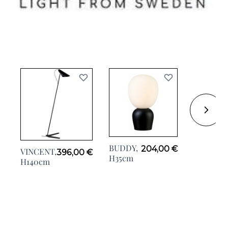
BUDDY,
DIABLO,
204,00 €
VINCENT,
396,00 €
H35cm
H34cm
H140cm