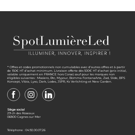
* Offres et codes promotionnels non cumulables avec d'autres offres et à partir
de 150€ HT d'achat minimum. Livraison offerte dès 500€ HT d'achat (prix initial,
valable uniquement en FRANCE hors Corse) sauf pour les marques non
éligibles suivantes : Masiero, Btc, Myyour, Bomma FontanaArte, Zad, Slide, BPS
Koncept, Vibia, Lyxo, Dark, Lodes, JSPR, Ks Verlichting et New Garden.
FACEBOOK
INSTAGRAM
LINKEDIN
Siège social
29 ch des Roseaux
06800 Cagnes sur Mer
Téléphone : 04.92.00.07.26