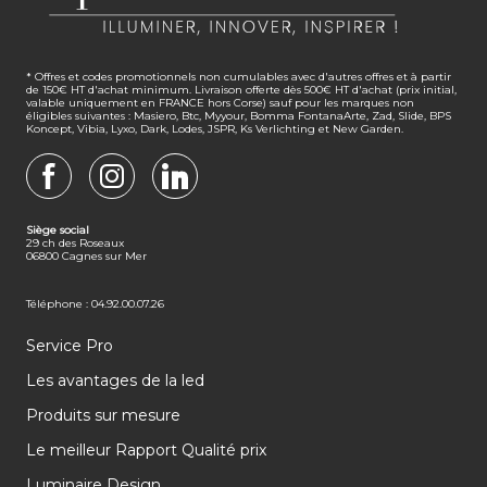
* Offres et codes promotionnels non cumulables avec d'autres offres et à partir
de 150€ HT d'achat minimum. Livraison offerte dès 500€ HT d'achat (prix initial,
valable uniquement en FRANCE hors Corse) sauf pour les marques non
éligibles suivantes : Masiero, Btc, Myyour, Bomma FontanaArte, Zad, Slide, BPS
Koncept, Vibia, Lyxo, Dark, Lodes, JSPR, Ks Verlichting et New Garden.
FACEBOOK
INSTAGRAM
LINKEDIN
Siège social
29 ch des Roseaux
06800 Cagnes sur Mer
Téléphone : 04.92.00.07.26
Service Pro
Les avantages de la led
Produits sur mesure
Le meilleur Rapport Qualité prix
Luminaire Design