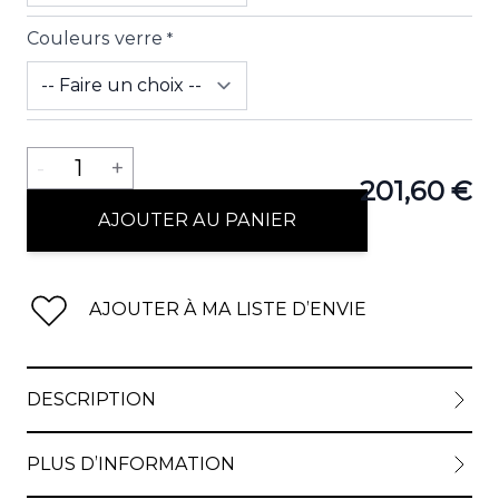
Couleurs verre
*
View lar
Quantité
-
1
+
201,60 €
AJOUTER AU PANIER
AJOUTER À MA LISTE D’ENVIE
DESCRIPTION
PLUS D’INFORMATION