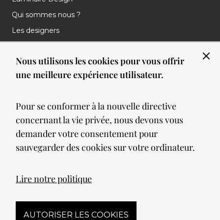
Qui sommes nous ?
Les designers
Les marques
Nous utilisons les cookies pour vous offrir
Nos réalisations
une meilleure expérience utilisateur.
Nos Clients
Les nouveautés
Pour se conformer à la nouvelle directive
Meilleures ventes
concernant la vie privée, nous devons vous
Blog
demander votre consentement pour
sauvegarder des cookies sur votre ordinateur.
© 2026 Spot lumiere led. All Rights Reserved
Lire notre politique
Mentions légales
AUTORISER LES COOKIES