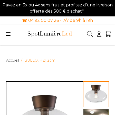
Payez en 3x ou 4x sans frais et profitez d'une livraison
offerte dès 500 € d’achat* !
☎ 04 92 00 07 26 - 7/7 de 9h à 19h
Allez au contenu
Accueil
/
BULLO, H21.2cm
View lar
View lar