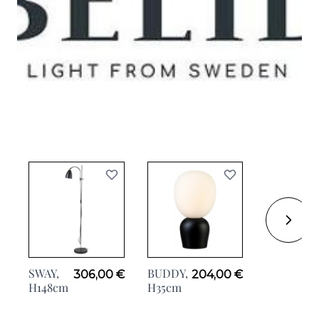
SWAY,
BUDDY,
306,00 €
204,00 €
ANEMON
H148cm
H35cm