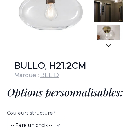
View lar
View lar
BULLO, H21.2CM
Marque :
BELID
Options personnalisables:
View lar
Couleurs structure
*
View lar