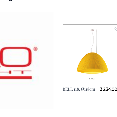
BELL 118, Ø118cm
3 234,0