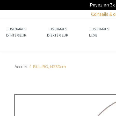
Payez en 3x o
Conseils & 
Allez au contenu
LUMINAIRES
LUMINAIRES
LUMINAIRES
D'INTÉRIEUR
D'EXTÉRIEUR
LUXE
Afficher le sous-menu pour la catégorie Lumin
Afficher le sous-menu p
Afficher 
Accueil
/
BUL-BO, H233cm