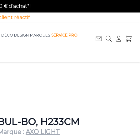
0 € d’achat* !
client réactif
A DÉCO DESIGN
MARQUES
SERVICE PRO
Afficher le sous-menu pour la catégorie La D
Afficher le sous-menu pour la catégorie Le Mobilier
BUL-BO, H233CM
Marque :
AXO LIGHT