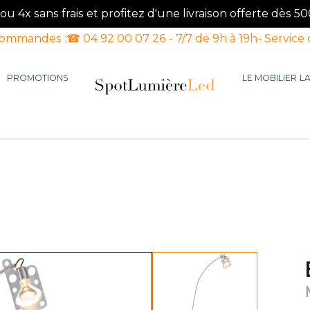
u 4x sans frais et profitez d'une livraison offerte dès 50
commandes :
☎ 04 92 00 07 26 - 7/7 de 9h à 19h
- Service 
PROMOTIONS
LE MOBILIER
L
aires d'intérieur
our la catégorie Luminaires d'extérieur
le sous-menu pour la catégorie Luminaires Luxe
View larger image