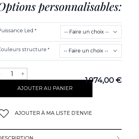
Options personnalisables:
Puissance Led
*
Couleurs structure
*
Quantité
-
1
+
1 974,00 €
AJOUTER AU PANIER
AJOUTER À MA LISTE D’ENVIE
DESCRIPTION