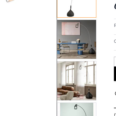
View larger image
View larger image
View larger image