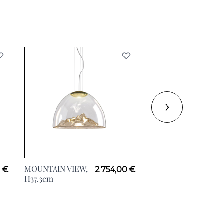
MOUNTAIN VIEW,
FLOAT, Ø13.5cm
0 €
2 754,00 €
H37.3cm