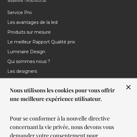
Téléphone : 04.92.00.07.26
Service Pro
Les avantages de la led
Produits sur mesure
Le meilleur Rapport Qualité prix
Luminaire Design
Qui sommes nous ?
Les designers
Les marques
Nous utilisons les cookies pour vous offrir
Nos réalisations
une meilleure expérience utilisateur.
Nos Clients
Les nouveautés
Pour se conformer à la nouvelle directive
Meilleures ventes
concernant la vie privée, nous devons vous
Blog
demander votre consentement pour