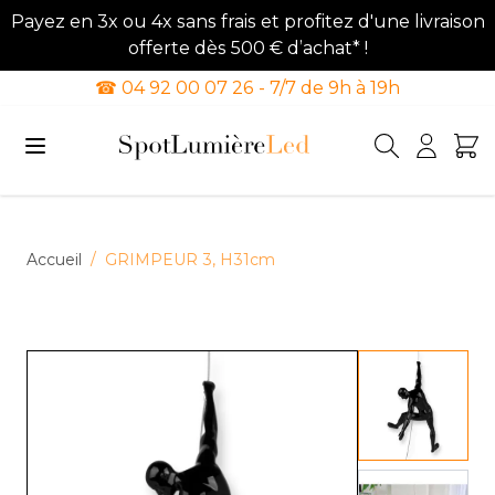
Payez en 3x ou 4x sans frais et profitez d'une livraison
offerte dès 500 € d’achat* !
☎ 04 92 00 07 26 - 7/7 de 9h à 19h
Allez au contenu
Accueil
/
GRIMPEUR 3, H31cm
View lar
View lar