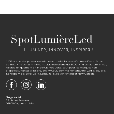
* Offres et codes promotionnels non cumulables avec d'autres offres et à partir
de 150€ HT d'achat minimum. Livraison offerte dès 500€ HT d'achat (prix initial,
valable uniquement en FRANCE hors Corse) sauf pour les marques non
éligibles suivantes : Masiero, Btc, Myyour, Bomma FontanaArte, Zad, Slide, BPS
Koncept, Vibia, Lyxo, Dark, Lodes, JSPR, Ks Verlichting et New Garden.
FACEBOOK
INSTAGRAM
LINKEDIN
Siège social
29 ch des Roseaux
06800 Cagnes sur Mer