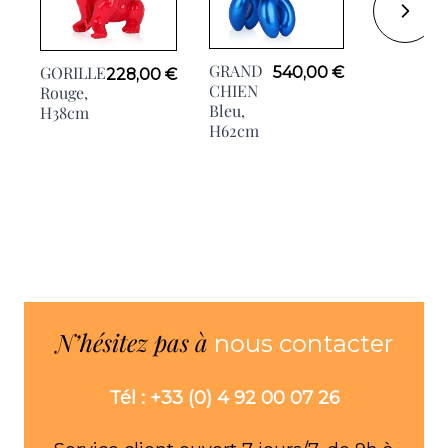
GRAND
GORILLE
540,00 €
228,00 €
GRIMPEU
CHIEN
Rouge,
1, H21cm
Bleu,
H38cm
H62cm
N’hésitez pas à
nous contacter
Tél : +33 (0) 4 92 00 07 26