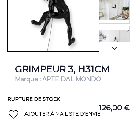
View lar
View lar
GRIMPEUR 3, H31CM
Marque :
ARTE DAL MONDO
View lar
RUPTURE DE STOCK
126,00 €
AJOUTER À MA LISTE D’ENVIE
View lar